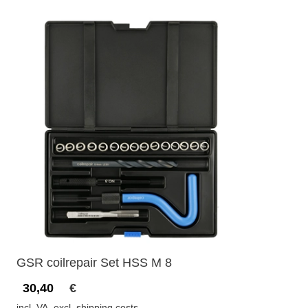
GSR coilrepair Set HSS M 8
30,40
€
incl. VA, excl. shipping costs