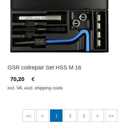
GSR coilrepair Set HSS M 16
70,20
€
incl. VA, excl. shipping costs
<<
<
1
2
3
>
>>