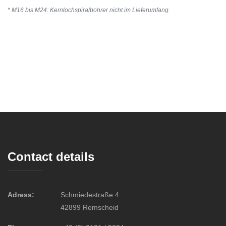
* M16 bis M24: Kernlochspiralbohrer nicht im Lieferumfang.
Contact details
Adress:
Schmiedestraße 4
42899 Remscheid