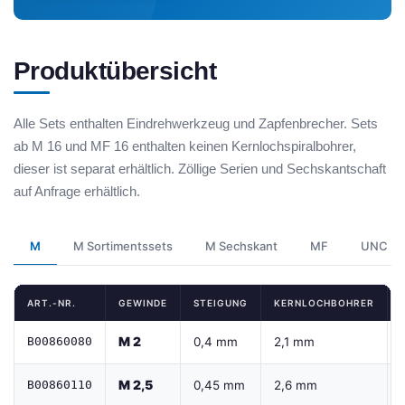
Produktübersicht
Alle Sets enthalten Eindrehwerkzeug und Zapfenbrecher. Sets
ab M 16 und MF 16 enthalten keinen Kernlochspiralbohrer,
dieser ist separat erhältlich. Zöllige Serien und Sechskantschaft
auf Anfrage erhältlich.
M
M Sortimentssets
M Sechskant
MF
UNC
ART.-NR.
GEWINDE
STEIGUNG
KERNLOCHBOHRER
M 2
B00860080
0,4 mm
2,1 mm
M 2,5
B00860110
0,45 mm
2,6 mm