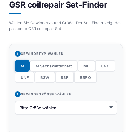
GSR coilrepair Set-Finder
Wählen Sie Gewindetyp und Größe. Der Set-Finder zeigt das
passende GSR coilrepair Set.
GEWINDETYP WÄHLEN
1
M
M Sechskantschaft
MF
UNC
UNF
BSW
BSF
BSP G
GEWINDEGRÖSSE WÄHLEN
2