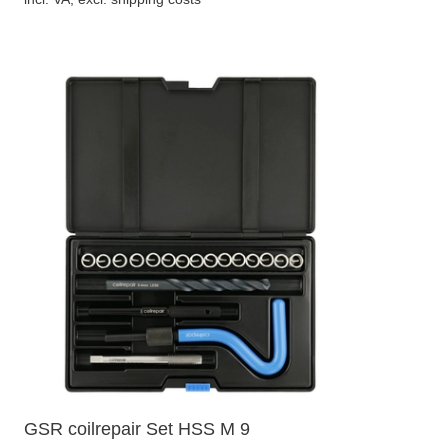
GSR coilrepair Set HSS M 9