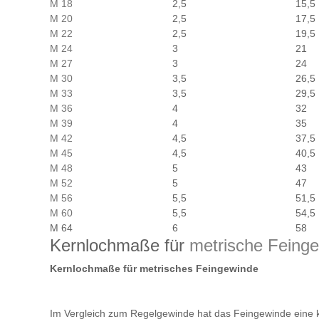
M 18
2,5
15,5
M 20
2,5
17,5
M 22
2,5
19,5
M 24
3
21
M 27
3
24
M 30
3,5
26,5
M 33
3,5
29,5
M 36
4
32
M 39
4
35
M 42
4,5
37,5
M 45
4,5
40,5
M 48
5
43
M 52
5
47
M 56
5,5
51,5
M 60
5,5
54,5
M 64
6
58
Kernlochmaße für
metrische Feing
Kernlochmaße für metrisches Feingewinde
Im Vergleich zum Regelgewinde hat das Feingewinde eine k