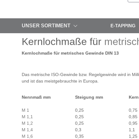
UNSER SORTIMENT
E-TAPPING
Kernlochmaße für
metris
Kernlochmaße für metrisches Gewinde DIN 13
Das metrische ISO-Gewinde bzw. Regelgewinde wird in Mil
und ist das meistgebrauchte in Europa.
Nennmaß mm
Steigung mm
Kern
M 1
0,25
0,75
M 1,1
0,25
0,85
M 1,2
0,25
0,95
M 1,4
0,3
1,1
M 1,6
0,35
1,25