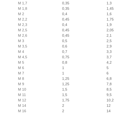
M 1,7
0,35
1,3
M 1,8
0,35
1,45
M 2
0,4
1,6
M 2,2
0,45
1,75
M 2,3
0,4
1,9
M 2,5
0,45
2,05
M 2,6
0,45
2,1
M 3
0,5
2,5
M 3,5
0,6
2,9
M 4
0,7
3,3
M 4,5
0,75
3,7
M 5
0,8
4,2
M 6
1
5
M 7
1
6
M 8
1,25
6,8
M 9
1,25
7,8
M 10
1,5
8,5
M 11
1,5
9,5
M 12
1,75
10,2
M 14
2
12
M 16
2
14