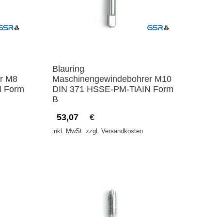
Blauring
r M8
Maschinengewindebohrer M10
N Form
DIN 371 HSSE-PM-TiAIN Form
B
53,07
€
inkl. MwSt. zzgl. Versandkosten