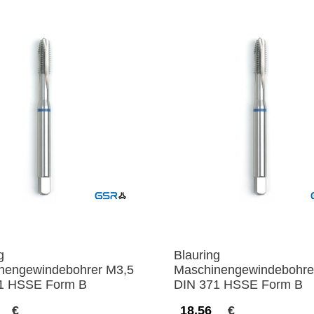
g
Blauring
nengewindebohrer M3,5
Maschinengewindebohre
1 HSSE Form B
DIN 371 HSSE Form B
€
18,56
€