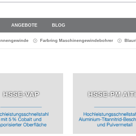
ANGEBOTE
BLOG
Innengewinde
Farbring Maschinengewindebohrer
Blau
HSSE-VAP
HSSE-PM AlT