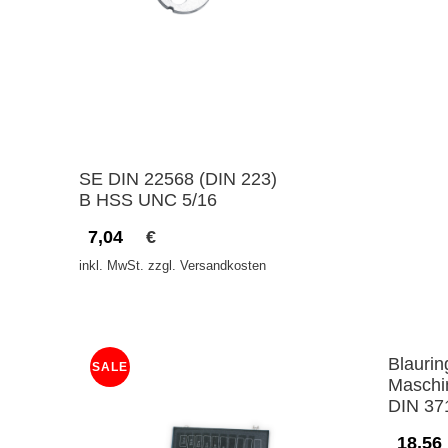
SE DIN 22568 (DIN 223)
B HSS UNC 5/16
7,04
€
inkl. MwSt. zzgl. Versandkosten
Blaurin
SALE
Maschi
DIN 37
18,56