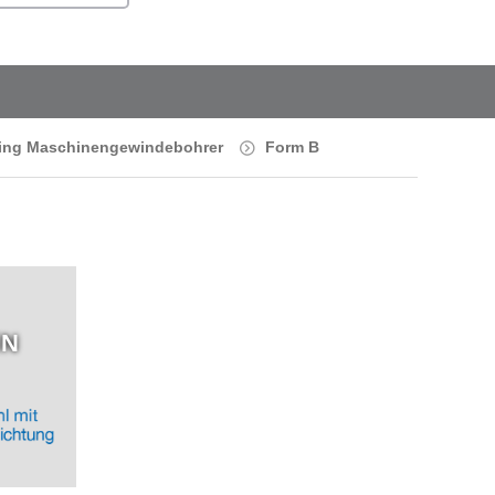
ring Maschinengewindebohrer
Form B
iN