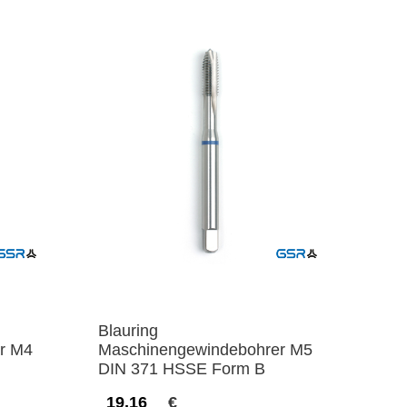
Blauring
r M4
Maschinengewindebohrer M5
DIN 371 HSSE Form B
19,16
€