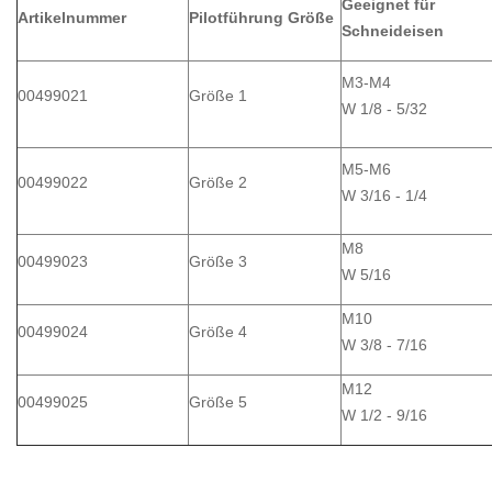
Geeignet für
Artikelnummer
Pilotführung Größe
Schneideisen
M3-M4
00499021
Größe 1
W 1/8 - 5/32
M5-M6
00499022
Größe 2
W 3/16 - 1/4
M8
00499023
Größe 3
W 5/16
M10
00499024
Größe 4
W 3/8 - 7/16
M12
00499025
Größe 5
W 1/2 - 9/16