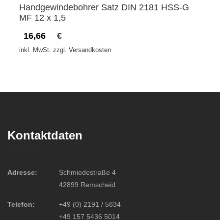
Handgewindebohrer Satz DIN 2181 HSS-G
MF 12 x 1,5
16,66
€
inkl. MwSt. zzgl. Versandkosten
Kontaktdaten
Adresse:
Schmiedestraße 4
42899 Remscheid
Telefon:
+49 (0) 2191 / 5834
+49 157 5436 5014