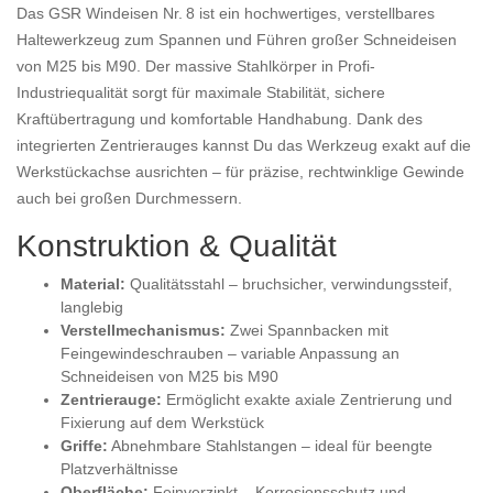
Das GSR Windeisen Nr. 8 ist ein hochwertiges, verstellbares
Haltewerkzeug zum Spannen und Führen großer Schneideisen
von M25 bis M90. Der massive Stahlkörper in Profi-
Industriequalität sorgt für maximale Stabilität, sichere
Kraftübertragung und komfortable Handhabung. Dank des
integrierten Zentrierauges kannst Du das Werkzeug exakt auf die
Werkstückachse ausrichten – für präzise, rechtwinklige Gewinde
auch bei großen Durchmessern.
Konstruktion & Qualität
Material:
Qualitätsstahl – bruchsicher, verwindungssteif,
langlebig
Verstellmechanismus:
Zwei Spannbacken mit
Feingewindeschrauben – variable Anpassung an
Schneideisen von M25 bis M90
Zentrierauge:
Ermöglicht exakte axiale Zentrierung und
Fixierung auf dem Werkstück
Griffe:
Abnehmbare Stahlstangen – ideal für beengte
Platzverhältnisse
Oberfläche:
Feinverzinkt – Korrosionsschutz und