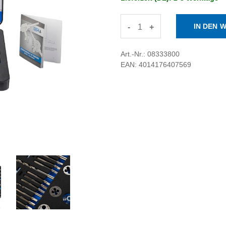
-
+
Art.-Nr.: 08333800
EAN: 4014176407569