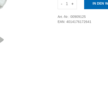
-
+
Art.-Nr.: 00909125
EAN: 4014176172641