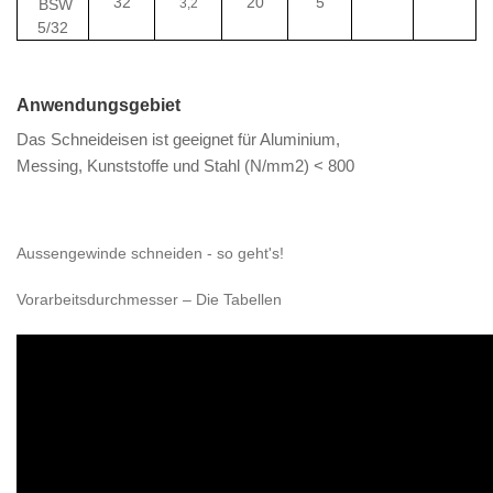
32
20
5
BSW
3,2
5/32
Anwendungsgebiet
Das Schneideisen ist geeignet für Aluminium,
Messing, Kunststoffe und Stahl (N/mm2) < 800
Aussengewinde schneiden - so geht's!
Vorarbeitsdurchmesser – Die Tabellen