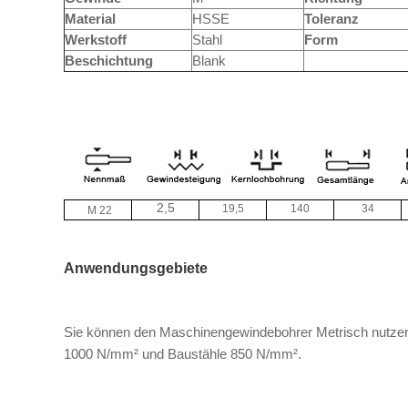
Material
HSSE
Toleranz
Werkstoff
Stahl
Form
Beschichtung
Blank
2,5
19,5
140
34
M 22
Anwendungsgebiete
Sie können den Maschinengewindebohrer Metrisch nutzen 
1000 N/mm² und Baustähle 850 N/mm².