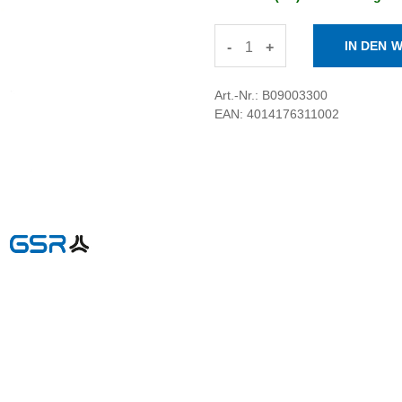
-
+
Art.-Nr.: B09003300
EAN: 4014176311002