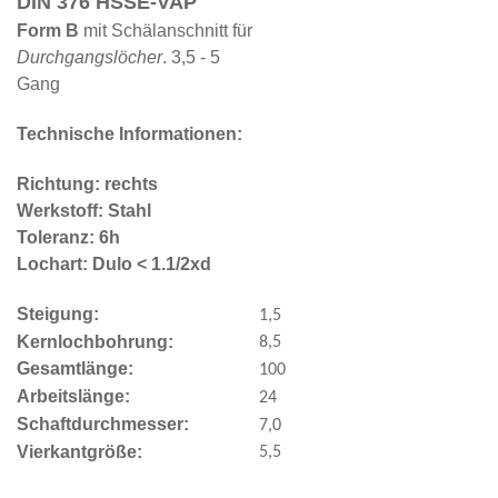
DIN 376 HSSE-VAP
Form B
mit Schälanschnitt für
Durchgangslöcher
. 3,5 - 5
Gang
Technische Informationen:
Richtung: rechts
Werkstoff: Stahl
Toleranz: 6h
Lochart: Dulo < 1.1/2xd
Steigung:
1,5
Kernlochbohrung:
8,5
Gesamtlänge:
100
Arbeitslänge:
24
Schaftdurchmesser:
7,0
Vierkantgröße:
5,5