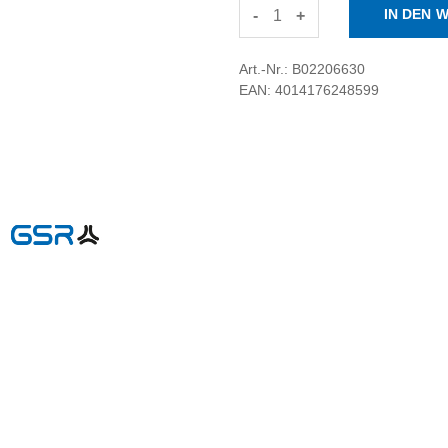
-
+
Art.-Nr.: B02206630
EAN: 4014176248599