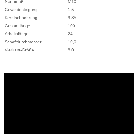
Nennmaß
M10
Gewindesteigung
1,5
Kernlochbohrung
9,35
Gesamtlänge
100
Arbeitslänge
24
Schaftdurchmesser
10,0
Vierkant-Größe
8,0